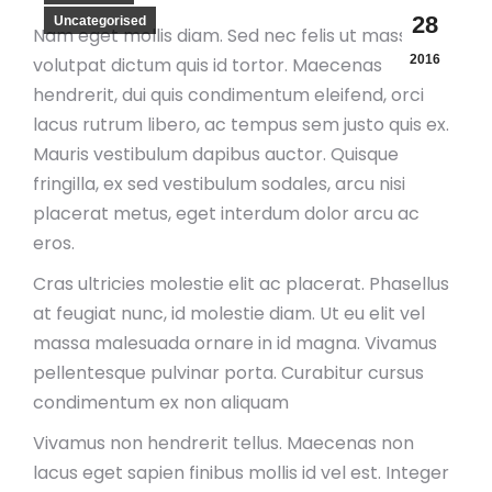
28
Uncategorised
Nam eget mollis diam. Sed nec felis ut massa
2016
volutpat dictum quis id tortor. Maecenas
hendrerit, dui quis condimentum eleifend, orci
lacus rutrum libero, ac tempus sem justo quis ex.
Mauris vestibulum dapibus auctor. Quisque
fringilla, ex sed vestibulum sodales, arcu nisi
placerat metus, eget interdum dolor arcu ac
eros.
Cras ultricies molestie elit ac placerat. Phasellus
at feugiat nunc, id molestie diam. Ut eu elit vel
massa malesuada ornare in id magna. Vivamus
pellentesque pulvinar porta. Curabitur cursus
condimentum ex non aliquam
Vivamus non hendrerit tellus. Maecenas non
lacus eget sapien finibus mollis id vel est. Integer