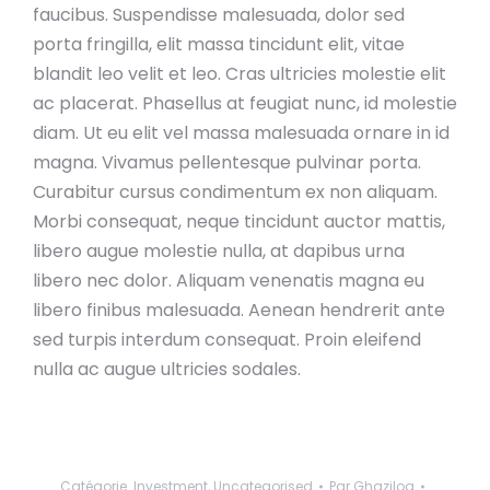
faucibus. Suspendisse malesuada, dolor sed
porta fringilla, elit massa tincidunt elit, vitae
blandit leo velit et leo. Cras ultricies molestie elit
ac placerat. Phasellus at feugiat nunc, id molestie
diam. Ut eu elit vel massa malesuada ornare in id
magna. Vivamus pellentesque pulvinar porta.
Curabitur cursus condimentum ex non aliquam.
Morbi consequat, neque tincidunt auctor mattis,
libero augue molestie nulla, at dapibus urna
libero nec dolor. Aliquam venenatis magna eu
libero finibus malesuada. Aenean hendrerit ante
sed turpis interdum consequat. Proin eleifend
nulla ac augue ultricies sodales.
Catégorie
Investment
,
Uncategorised
Par
Ghazilog