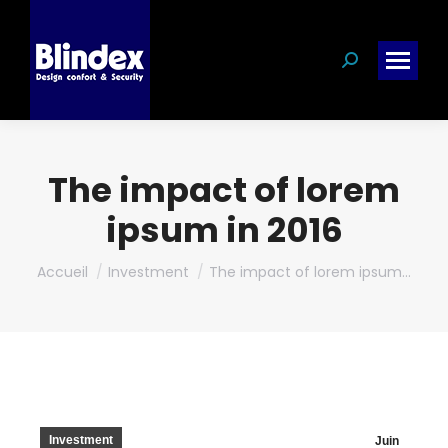
Search:
The impact of lorem
ipsum in 2016
Vous êtes ici :
Accueil
Investment
The impact of lorem ipsum…
Investment
Juin