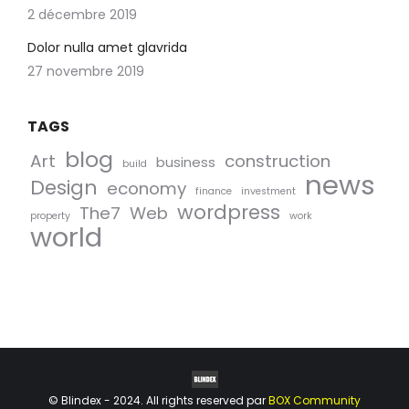
2 décembre 2019
Dolor nulla amet glavrida
27 novembre 2019
TAGS
blog
Art
construction
business
build
news
Design
economy
finance
investment
wordpress
The7
Web
property
work
world
© Blindex - 2024. All rights reserved par
BOX Community