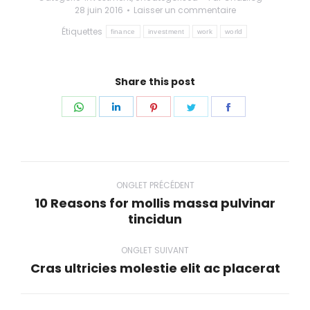
28 juin 2016
Laisser un commentaire
Étiquettes
finance
investment
work
world
Share this post
Share
Share
Share
Share
Share
on
on
on
on
on
WhatsApp
LinkedIn
Pinterest
Twitter
Facebook
Navigation
de
ONGLET PRÉCÉDENT
10 Reasons for mollis massa pulvinar
commentaire
Onglet
tincidun
précédent
ONGLET SUIVANT
Cras ultricies molestie elit ac placerat
Onglet
suivant