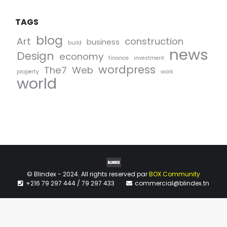
TAGS
blog
Art
construction
business
build
news
Design
economy
finance
investment
wordpress
The7
Web
property
work
world
© Blindex - 2024. All rights reserved par
BOX Community
+216 79 297 444 / 79 297 433
commercial@blindex.tn