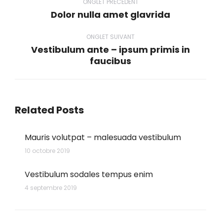
de
ONGLET PRÉCÉDENT
Dolor nulla amet glavrida
Onglet
commentaire
précédent
ONGLET SUIVANT
Vestibulum ante – ipsum primis in
Onglet
faucibus
suivant
Related Posts
Mauris volutpat – malesuada vestibulum
10 octobre 2019
Vestibulum sodales tempus enim
4 septembre 2019