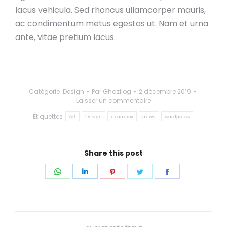
lacus vehicula. Sed rhoncus ullamcorper mauris,
ac condimentum metus egestas ut. Nam et urna
ante, vitae pretium lacus.
Catégorie
Design
Par
Ghazilog
2 décembre 2019
Laisser un commentaire
Étiquettes
Art
Design
economy
news
wordpress
Share this post
Share
Share
Share
Share
Share
on
on
on
on
on
WhatsApp
LinkedIn
Pinterest
Twitter
Facebook
Navigation