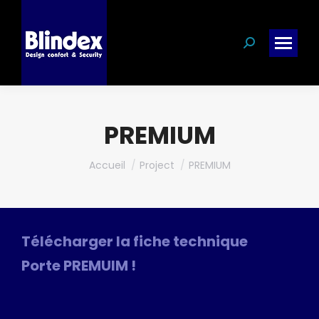
Search:
PREMIUM
Vous êtes ici :
Accueil
Project
PREMIUM
Télécharger la fiche technique
Porte PREMUIM !