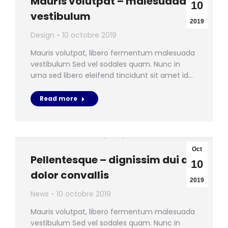
Mauris volutpat – malesuada
10
vestibulum
2019
Design
10 octobre 2019
Mauris volutpat, libero fermentum malesuada
vestibulum Sed vel sodales quam. Nunc in
urna sed libero eleifend tincidunt sit amet id…
Read more
Oct
Pellentesque – dignissim dui ac
10
dolor convallis
2019
News
10 octobre 2019
Mauris volutpat, libero fermentum malesuada
vestibulum Sed vel sodales quam. Nunc in